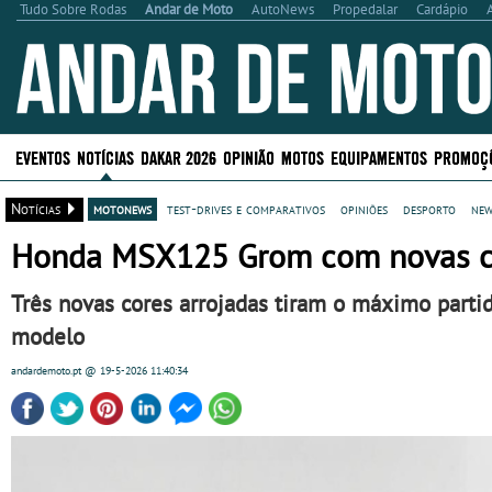
Tudo Sobre Rodas
Andar de Moto
AutoNews
Propedalar
Cardápio
EVENTOS
NOTÍCIAS
DAKAR 2026
OPINIÃO
MOTOS
EQUIPAMENTOS
PROMOÇ
Notícias
motonews
test-drives e comparativos
opiniões
desporto
new
Honda MSX125 Grom com novas c
Três novas cores arrojadas tiram o máximo partid
modelo
andardemoto.pt
@ 19-5-2026
11:40:34