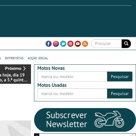
a
entrevistas
acção social
Motos Novas
 hoje, dia 19
Pesquisar
, a 5.ª quinta
nha “Duas
Motos Usadas
 Agarre-se à
Pesquisar