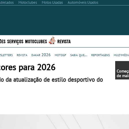
Atrelados
Motoclubes
Motos Usadas
Automóveis Usados
ÕES
SERVIÇOS
MOTOCLUBES
REVISTA
sletters
revista
dakar 2026
motogp
sabia que...
reportagens
multimédi
ores para 2026
Começa
de maio
o da atualização de estilo desportivo do
campa
Rodas:
Vida”