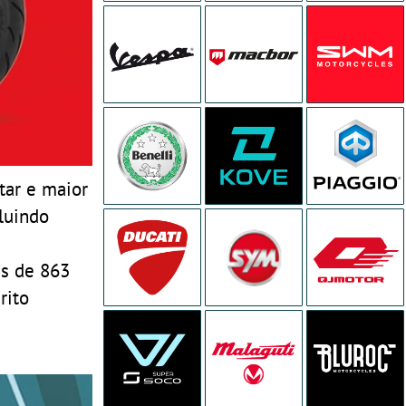
tar e maior
cluindo
is de 863
rito