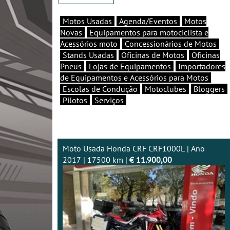
Motos Usadas
Agenda/Eventos
Motos
Novas
Equipamentos para motociclista e
Acessórios moto
Concessionários de Motos
Stands Usadas
Oficinas de Motos
Oficinas
Pneus
Lojas de Equipamentos
Importadores
de Equipamentos e Acessórios para Motos
Escolas de Condução
Motoclubes
Bloggers
Pilotos
Serviços
Moto Usada Honda CRF CRF1000L | Ano
2017 | 17500 km |
€ 11.900,00