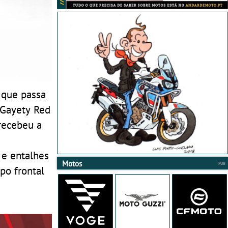
 que passa
e Gayety Red
recebeu a
 e entalhes
Motos
po frontal