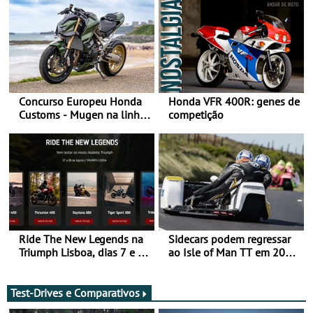
Concurso Europeu Honda
Honda VFR 400R: genes de
Customs - Mugen na linha
competição
da frente, vote nela para
ganhar
Ride The New Legends na
Sidecars podem regressar
Triumph Lisboa, dias 7 e 8
ao Isle of Man TT em 2027
de agosto
após revisão de segurança
Test-Drives e Comparativos