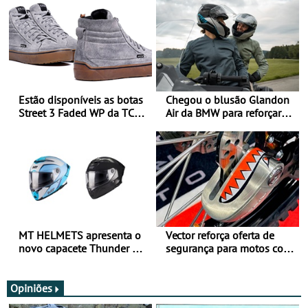
Estão disponíveis as botas
Chegou o blusão Glandon
Street 3 Faded WP da TCX
Air da BMW para reforçar
para utilização durante
oferta de equipamento de
todo o ano
verão
MT HELMETS apresenta o
Vector reforça oferta de
novo capacete Thunder 4 R
segurança para motos com
SV
nova gama de cadeados
JawX
Opiniões