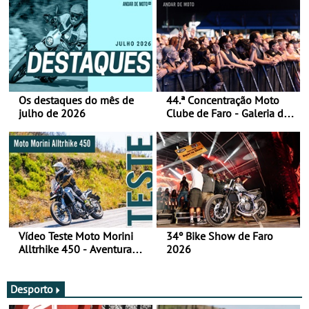
Os destaques do mês de
44.ª Concentração Moto
julho de 2026
Clube de Faro - Galeria de
fotos (sábado)
Vídeo Teste Moto Morini
34º Bike Show de Faro
Alltrhike 450 - Aventura
2026
Acessível
Desporto