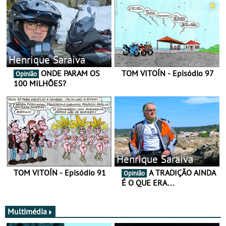
Henrique Saraiva
ONDE PARAM OS
TOM VITOÍN - Episódio 97
Opinião
100 MILHÕES?
Henrique Saraiva
TOM VITOÍN - Episódio 91
A TRADIÇÃO AINDA
Opinião
É O QUE ERA…
Multimédia