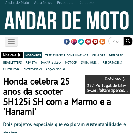
Andar de Moto
Auto News
Propedalar
Cardápio
Toggle
navigation
Notícias
motonews
test-drives e comparativos
opiniões
desporto
newsletters
revista
dakar 2026
motogp
sabia que...
reportagens
multimédia
entrevistas
acção social
Honda celebra 25
28.º Portugal de Lés-
anos da scooter
a-Lés: faltam apenas
duas semanas
SH125i SH com a Marmo e a
'Hanami'
Dois projetos especiais que exploram sustentabilidade e