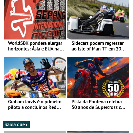
WorldSBK pondera alargar
Sidecars podem regressar
horizontes: Ásia e EUA na
ao Isle of Man TT em 2027
mira para 2027
após revisão de segurança
Graham Jarvis é o primeiro
Pista da Poutena celebra
piloto a concluir os Red
50 anos de Supercross com
Bull Romaniacs numa
jornada dupla, dias 1 e 2
moto elétrica
de agosto
Sabia que