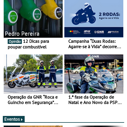
Pedro Pereira
12 Dicas para
Campanha “Duas Rodas:
Opinião
Agarre-se à Vida” decorre
poupar combustível
de 17 a 23 de março
Operação da GNR “Roca e
1.ª fase da Operação de
Guincho em Segurança”
Natal e Ano Novo da PSP e
com resultados que
GNR menos trágica
merecem reflexão
Eventos