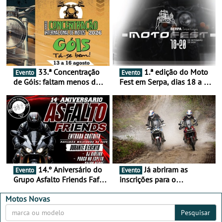
33.ª Concentração
1.ª edição do Moto
Evento
Evento
de Góis: faltam menos de
Fest em Serpa, dias 18 a 20
duas semanas! - De 13 a
de setembro - A cultura das
16 de agosto
duas rodas invade o Baixo
Alentejo
14.º Aniversário do
Já abriram as
Evento
Evento
Grupo Asfalto Friends Fafe,
inscrições para o
dia 26 de setembro de
MotorBeach Rally Raid
2026
2026
Motos Novas
Pesquisar