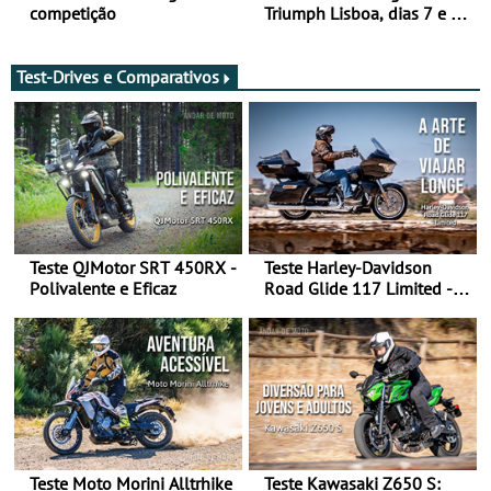
competição
Triumph Lisboa, dias 7 e 8
de agosto
Test-Drives e Comparativos
Teste QJMotor SRT 450RX -
Teste Harley-Davidson
Polivalente e Eficaz
Road Glide 117 Limited - A
Arte de Viajar Longe
Teste Moto Morini Alltrhike
Teste Kawasaki Z650 S: