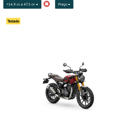
+14.9 cv a 47.5 cv
Preço
Testado