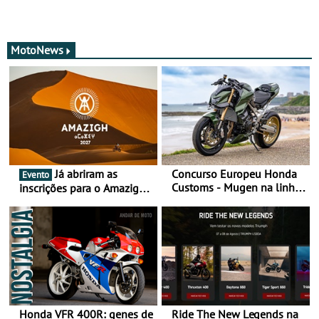
MotoNews
Já abriram as
Concurso Europeu Honda
Evento
Customs - Mugen na linha
inscrições para o Amazigh
da frente, vote nela para
Raid 2027, que decorre em
ganhar
Marrocos, de 23 abril a 1
maio - The ultimate
experience in Morocco
Honda VFR 400R: genes de
Ride The New Legends na