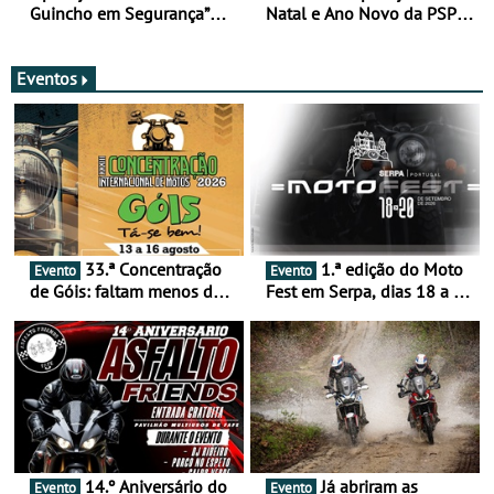
Guincho em Segurança”
Natal e Ano Novo da PSP e
com resultados que
GNR menos trágica
merecem reflexão
Eventos
33.ª Concentração
1.ª edição do Moto
Evento
Evento
de Góis: faltam menos de
Fest em Serpa, dias 18 a 20
duas semanas! - De 13 a
de setembro - A cultura das
16 de agosto
duas rodas invade o Baixo
Alentejo
14.º Aniversário do
Já abriram as
Evento
Evento