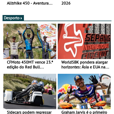
Alltrhike 450 - Aventura
2026
Acessível
Desporto
CFMoto 450MT vence 23.ª
WorldSBK pondera alargar
edição do Red Bull
horizontes: Ásia e EUA na
Romaniacs nas 3
mira para 2027
Categorias Adventure -
Vitória na Ultimate, Core e
Lite
Sidecars podem regressar
Graham Jarvis é o primeiro