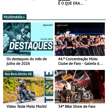
É O QUE ERA…
Multimédia
Os destaques do mês de
44.ª Concentração Moto
julho de 2026
Clube de Faro - Galeria de
fotos (sábado)
Vídeo Teste Moto Morini
34º Bike Show de Faro