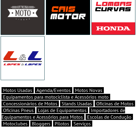
Motos Usadas
Agenda/Eventos
Motos Novas
Equipamentos para motociclista e Acessórios moto
Concessionários de Motos
Stands Usadas
Oficinas de Motos
Oficinas Pneus
Lojas de Equipamentos
Importadores de
Equipamentos e Acessórios para Motos
Escolas de Condução
Motoclubes
Bloggers
Pilotos
Serviços