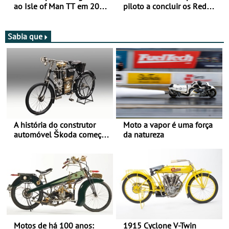
ao Isle of Man TT em 2027
piloto a concluir os Red
após revisão de segurança
Bull Romaniacs numa
moto elétrica
Sabia que
A história do construtor
Moto a vapor é uma força
automóvel Škoda começou
da natureza
há mais de 120 anos nas
duas rodas!
Motos de há 100 anos:
1915 Cyclone V-Twin