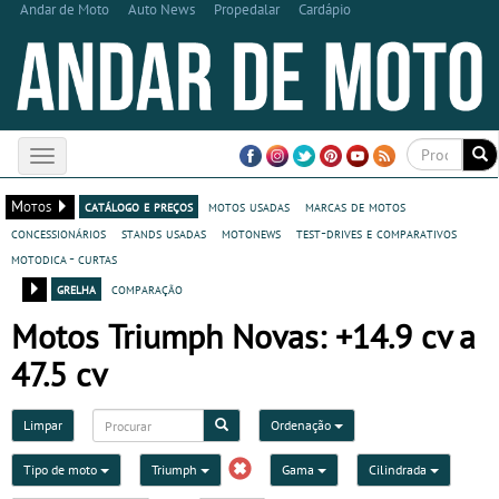
Andar de Moto
Auto News
Propedalar
Cardápio
Toggle
navigation
Motos
catálogo e preços
motos usadas
marcas de motos
concessionários
stands usadas
motonews
test-drives e comparativos
motodica - curtas
grelha
comparação
Motos Triumph Novas: +14.9 cv a
47.5 cv
Limpar
Ordenação
Tipo de moto
Triumph
Gama
Cilindrada