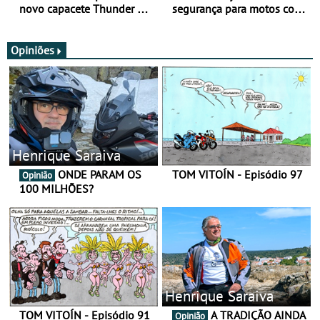
novo capacete Thunder 4 R
segurança para motos com
SV
nova gama de cadeados
JawX
Opiniões
Henrique Saraiva
ONDE PARAM OS
TOM VITOÍN - Episódio 97
Opinião
100 MILHÕES?
Henrique Saraiva
TOM VITOÍN - Episódio 91
A TRADIÇÃO AINDA
Opinião