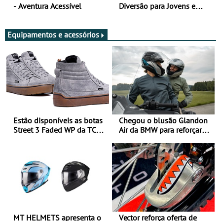
- Aventura Acessível
Diversão para Jovens e
Adultos
Equipamentos e acessórios
Estão disponíveis as botas
Chegou o blusão Glandon
Street 3 Faded WP da TCX
Air da BMW para reforçar
para utilização durante
oferta de equipamento de
todo o ano
verão
MT HELMETS apresenta o
Vector reforça oferta de