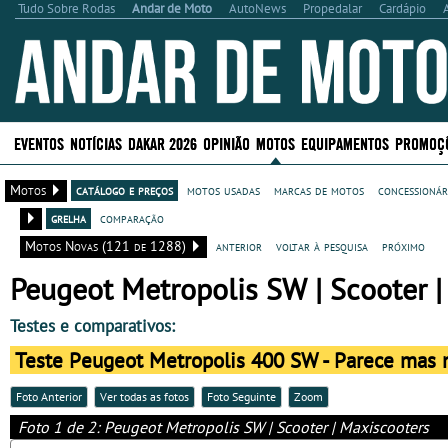
Tudo Sobre Rodas
Andar de Moto
AutoNews
Propedalar
Cardápio
EVENTOS
NOTÍCIAS
DAKAR 2026
OPINIÃO
MOTOS
EQUIPAMENTOS
PROMOÇ
Motos
catálogo e preços
motos usadas
marcas de motos
concessionár
grelha
comparação
Motos Novas (121 de 1288)
anterior
voltar à pesquisa
próximo
Peugeot Metropolis SW | Scooter |
Testes e comparativos:
Teste Peugeot Metropolis 400 SW - Parece mas 
Foto Anterior
Ver todas as fotos
Foto Seguinte
Zoom
Foto 1 de 2: Peugeot Metropolis SW | Scooter | Maxiscooters