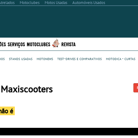
Atrelados
Motoclubes
Motos Usadas
Automóveis Usados
ÕES
SERVIÇOS
MOTOCLUBES
REVISTA
ios
stands usadas
motonews
test-drives e comparativos
motodica - curtas
 Maxiscooters
não é