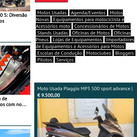
Motos Usadas
Agenda/Eventos
Motos
0 S: Diversão
Novas
Equipamentos para motociclista e
os
Acessórios moto
Concessionários de Motos
Stands Usadas
Oficinas de Motos
Oficinas
Pneus
Lojas de Equipamentos
Importadores
de Equipamentos e Acessórios para Motos
Escolas de Condução
Motoclubes
Bloggers
Pilotos
Serviços
Moto Usada Piaggio MP3 500 sport advance |
€ 9.500,00
a de
tos com nova
 JawX