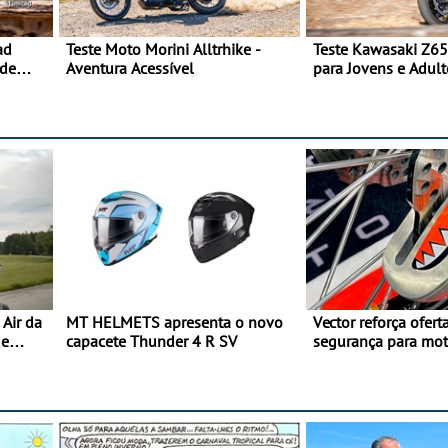
ad
Teste Moto Morini Alltrhike -
Teste Kawasaki Z65
 de
Aventura Acessível
para Jovens e Adult
Air da
MT HELMETS apresenta o novo
Vector reforça ofert
de
capacete Thunder 4 R SV
segurança para mo
gama de cadeados