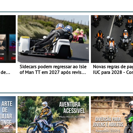
Sidecars podem regressar ao Isle
Novas regras de p
 de
of Man TT em 2027 após revisão
IUC para 2028 - Co
de segurança
transição em 2027