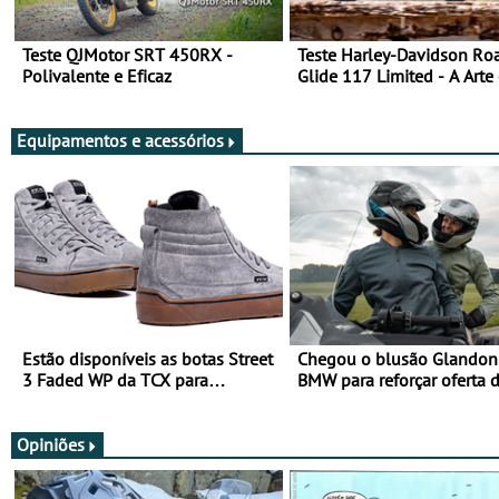
Teste QJMotor SRT 450RX -
Teste Harley-Davidson Ro
Polivalente e Eficaz
Glide 117 Limited - A Arte
Viajar Longe
Equipamentos e acessórios
Estão disponíveis as botas Street
Chegou o blusão Glandon 
3 Faded WP da TCX para
BMW para reforçar oferta 
utilização durante todo o ano
equipamento de verão
Opiniões