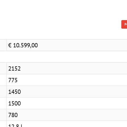
P
€ 10.599,00
2152
775
1450
1500
780
12,8 l