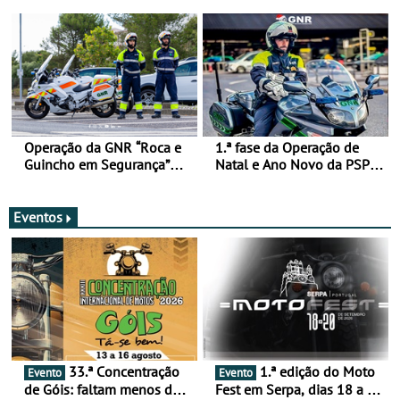
de 17 a 23 de março
Operação da GNR “Roca e
1.ª fase da Operação de
Guincho em Segurança”
Natal e Ano Novo da PSP e
com resultados que
GNR menos trágica
merecem reflexão
Eventos
33.ª Concentração
1.ª edição do Moto
Evento
Evento
de Góis: faltam menos de
Fest em Serpa, dias 18 a 20