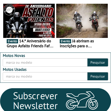
duas semanas! - De 13 a
de setembro - A cultura das
16 de agosto
duas rodas invade o Baixo
Alentejo
14.º Aniversário do
Já abriram as
Evento
Evento
Grupo Asfalto Friends Fafe,
inscrições para o
dia 26 de setembro de
MotorBeach Rally Raid
2026
2026
Motos Novas
Pesquisar
Motos Usadas
Pesquisar