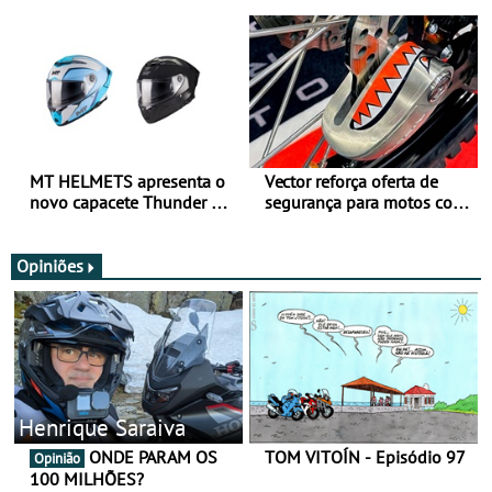
para utilização durante
oferta de equipamento de
todo o ano
verão
MT HELMETS apresenta o
Vector reforça oferta de
novo capacete Thunder 4 R
segurança para motos com
SV
nova gama de cadeados
JawX
Opiniões
Henrique Saraiva
ONDE PARAM OS
TOM VITOÍN - Episódio 97
Opinião
100 MILHÕES?