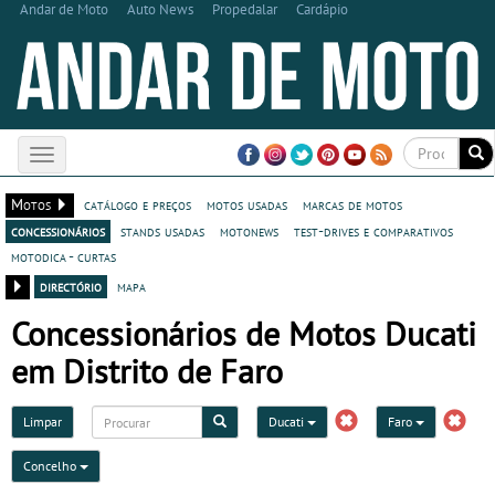
Andar de Moto
Auto News
Propedalar
Cardápio
Toggle
navigation
Motos
catálogo e preços
motos usadas
marcas de motos
concessionários
stands usadas
motonews
test-drives e comparativos
motodica - curtas
directório
mapa
Concessionários de Motos Ducati
em Distrito de Faro
Limpar
Ducati
Faro
Concelho