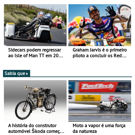
Romaniacs nas 3
mira para 2027
Categorias Adventure -
Vitória na Ultimate, Core e
Lite
Sidecars podem regressar
Graham Jarvis é o primeiro
ao Isle of Man TT em 2027
piloto a concluir os Red
após revisão de segurança
Bull Romaniacs numa
moto elétrica
Sabia que
A história do construtor
Moto a vapor é uma força
automóvel Škoda começou
da natureza