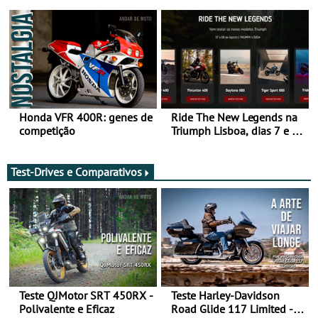
da frente, vote nela para
Raid 2027, que decorre em
ganhar
Marrocos, de 23 abril a 1
maio - The ultimate
experience in Morocco
Honda VFR 400R: genes de
Ride The New Legends na
competição
Triumph Lisboa, dias 7 e 8
de agosto
Test-Drives e Comparativos
Teste QJMotor SRT 450RX -
Teste Harley-Davidson
Polivalente e Eficaz
Road Glide 117 Limited - A