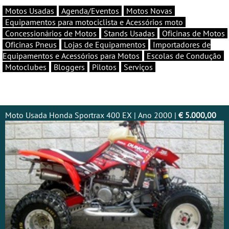
Motos Usadas
Agenda/Eventos
Motos Novas
Equipamentos para motociclista e Acessórios moto
Concessionários de Motos
Stands Usadas
Oficinas de Motos
Oficinas Pneus
Lojas de Equipamentos
Importadores de
Equipamentos e Acessórios para Motos
Escolas de Condução
Motoclubes
Bloggers
Pilotos
Serviços
Moto Usada Honda Sportrax 400 EX | Ano 2000 |
€ 5.000,00