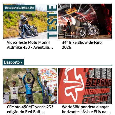
fotos (sábado)
Vídeo Teste Moto Morini
34º Bike Show de Faro
Alltrhike 450 - Aventura
2026
Acessível
Desporto
CFMoto 450MT vence 23.ª
WorldSBK pondera alargar
edição do Red Bull
horizontes: Ásia e EUA na