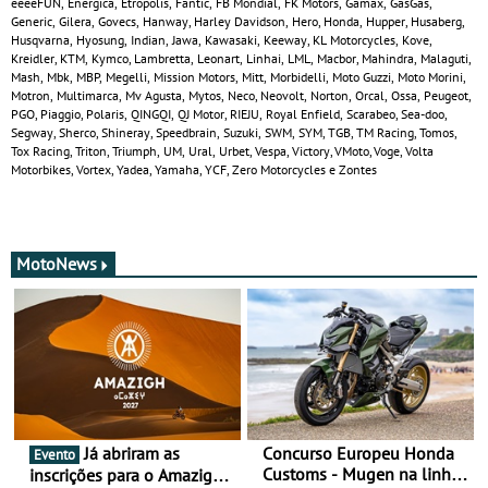
eeeeFUN, Energica, Etropolis, Fantic, FB Mondial, FK Motors, Gamax, GasGas,
Generic, Gilera, Govecs, Hanway, Harley Davidson, Hero, Honda, Hupper, Husaberg,
Husqvarna, Hyosung, Indian, Jawa, Kawasaki, Keeway, KL Motorcycles, Kove,
Kreidler, KTM, Kymco, Lambretta, Leonart, Linhai, LML, Macbor, Mahindra, Malaguti,
Mash, Mbk, MBP, Megelli, Mission Motors, Mitt, Morbidelli, Moto Guzzi, Moto Morini,
Motron, Multimarca, Mv Agusta, Mytos, Neco, Neovolt, Norton, Orcal, Ossa, Peugeot,
PGO, Piaggio, Polaris, QINGQI, QJ Motor, RIEJU, Royal Enfield, Scarabeo, Sea-doo,
Segway, Sherco, Shineray, Speedbrain, Suzuki, SWM, SYM, TGB, TM Racing, Tomos,
Tox Racing, Triton, Triumph, UM, Ural, Urbet, Vespa, Victory, VMoto, Voge, Volta
Motorbikes, Vortex, Yadea, Yamaha, YCF, Zero Motorcycles e Zontes
MotoNews
Já abriram as
Concurso Europeu Honda
Evento
Customs - Mugen na linha
inscrições para o Amazigh