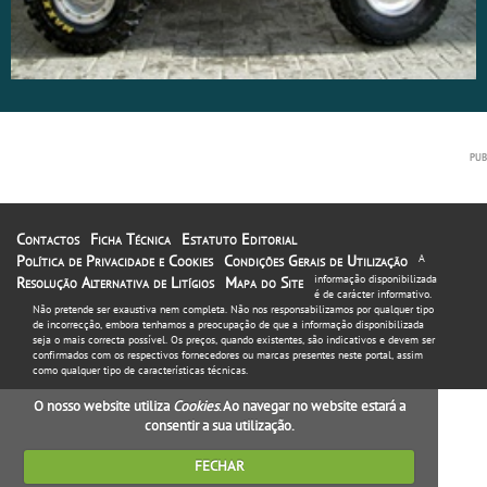
Contactos
Ficha Técnica
Estatuto Editorial
Política de Privacidade e Cookies
Condições Gerais de Utilização
A
informação disponibilizada
Resolução Alternativa de Litígios
Mapa do Site
é de carácter informativo.
Não pretende ser exaustiva nem completa. Não nos responsabilizamos por qualquer tipo
de incorrecção, embora tenhamos a preocupação de que a informação disponibilizada
seja o mais correcta possível. Os preços, quando existentes, são indicativos e devem ser
confirmados com os respectivos fornecedores ou marcas presentes neste portal, assim
como qualquer tipo de características técnicas.
O nosso website utiliza
Cookies
. Ao navegar no website estará a
consentir a sua utilização.
FECHAR