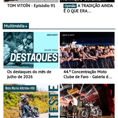
TOM VITOÍN - Episódio 91
A TRADIÇÃO AINDA
Opinião
É O QUE ERA…
Multimédia
Os destaques do mês de
44.ª Concentração Moto
julho de 2026
Clube de Faro - Galeria de
fotos (sábado)