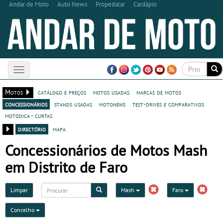
Andar de Moto
Auto News
Propedalar
Cardápio
Toggle
navigation
Motos
catálogo e preços
motos usadas
marcas de motos
concessionários
stands usadas
motonews
test-drives e comparativos
motodica - curtas
directório
mapa
Concessionários de Motos Mash
em Distrito de Faro
Limpar
Mash
Faro
Concelho