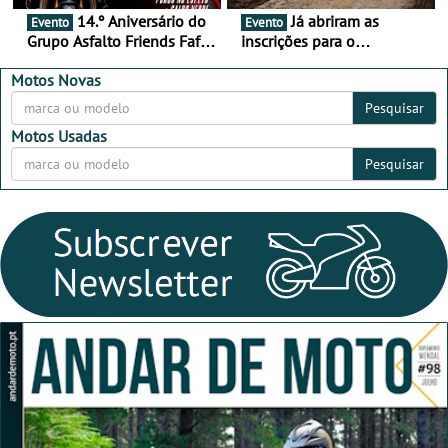
14.º Aniversário do
Já abriram as
Evento
Evento
Grupo Asfalto Friends Fafe,
inscrições para o
dia 26 de setembro de
MotorBeach Rally Raid
2026
2026
Motos Novas
Pesquisar
Motos Usadas
Pesquisar