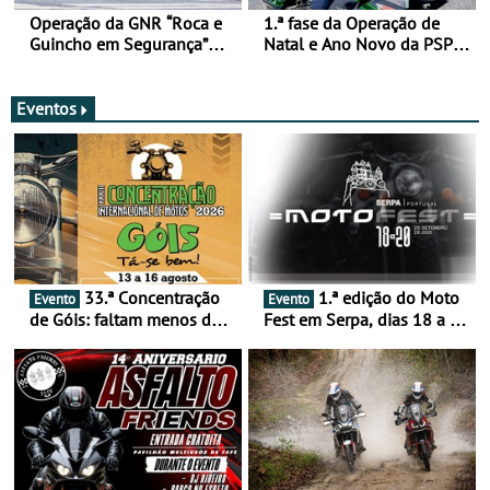
Operação da GNR “Roca e
1.ª fase da Operação de
Guincho em Segurança”
Natal e Ano Novo da PSP e
com resultados que
GNR menos trágica
merecem reflexão
Eventos
33.ª Concentração
1.ª edição do Moto
Evento
Evento
de Góis: faltam menos de
Fest em Serpa, dias 18 a 20
duas semanas! - De 13 a
de setembro - A cultura das
16 de agosto
duas rodas invade o Baixo
Alentejo