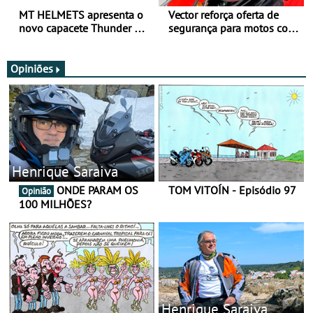
MT HELMETS apresenta o
Vector reforça oferta de
novo capacete Thunder 4 R
segurança para motos com
SV
nova gama de cadeados
JawX
Opiniões
Henrique Saraiva
ONDE PARAM OS
TOM VITOÍN - Episódio 97
Opinião
100 MILHÕES?
Henrique Saraiva