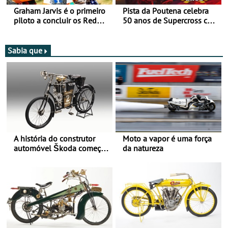
Graham Jarvis é o primeiro
Pista da Poutena celebra
piloto a concluir os Red
50 anos de Supercross com
Bull Romaniacs numa
jornada dupla, dias 1 e 2
moto elétrica
de agosto
Sabia que
A história do construtor
Moto a vapor é uma força
automóvel Škoda começou
da natureza
há mais de 120 anos nas
duas rodas!