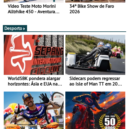
Vídeo Teste Moto Morini
34º Bike Show de Faro
Alltrhike 450 - Aventura
2026
Acessível
Desporto
WorldSBK pondera alargar
Sidecars podem regressar
horizontes: Ásia e EUA na
ao Isle of Man TT em 2027
mira para 2027
após revisão de segurança