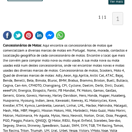
Ver mais
1 | 1
1
Concessionários de Motos:
Aqui encontra os concessionários de motos que
comercializam a diversas marcas de motas em Portugal. Nome, morada, contactos e
localização geográfica de cada concessionário de motos. Encontre o local que mais
lhe convém para comprar moto nova ou moto usada. A sua mota nova ou mota
usadas está num destes concessionários, onde vai encontrar motas novas e motas
usadas das diversas marcas de motos. Concessionários de motos, Scooters, Moto 4,
Quad de diversas marcas de motas: Adly, Aeon, Ajp, Aprilia, Arctic Cat, ATAC, Bajaj,
Benda, Benelli, Beta, Bimota, Bluroc, BMW, Brabus, Brammo, Brixton, Buell, Bultaco,
Cagiva, Can‑Am, CFMOTO, Changjiang, CPI, Cyclone, Daelim, Derbi, Dinli, Ducati,
eeeeFUN, Energica, Etropolis, Fantic, FB Mondial, FK Motors, Gamax, GasGas,
Generic, Gilera, Govecs, Hanway, Harley Davidson, Hero, Honda, Hupper, Husaberg,
Husqvarna, Hyosung, Indian, Jawa, Kawasaki, Keeway, KL Motorcycles, Kove,
Kreidler, KTM, Kymco, Lambretta, Leonart, Linhai, LML, Macbor, Mahindra, Malaguti,
Mash, Mbk, MBP, Megelli, Mission Motors, Mitt, Morbidelli, Moto Guzzi, Moto Morini,
Motron, Multimarca, Mv Agusta, Mytos, Neco, Neovolt, Norton, Orcal, Ossa, Peugeot,
PGO, Piaggio, Polaris, QINGQI, QJ Motor, RIEJU, Royal Enfield, Scarabeo, Sea-doo,
Segway, Sherco, Shineray, Speedbrain, Suzuki, SWM, SYM, TGB, TM Racing, Tomos,
Tox Racing, Triton, Triumph, UM, Ural, Urbet, Vespa, Victory, VMoto, Voge, Volta