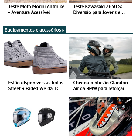
Teste Moto Morini Alltrhike
Teste Kawasaki Z650 S:
- Aventura Acessível
Diversão para Jovens e
Adultos
Equipamentos e acessórios
Estão disponíveis as botas
Chegou o blusão Glandon
Street 3 Faded WP da TCX
Air da BMW para reforçar
para utilização durante
oferta de equipamento de
todo o ano
verão