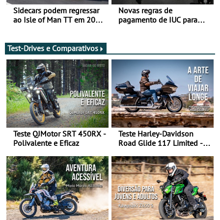
Sidecars podem regressar
Novas regras de
ao Isle of Man TT em 2027
pagamento de IUC para
após revisão de segurança
2028 - Com ano de
transição em 2027
Test-Drives e Comparativos
Teste QJMotor SRT 450RX -
Teste Harley-Davidson
Polivalente e Eficaz
Road Glide 117 Limited - A
Arte de Viajar Longe