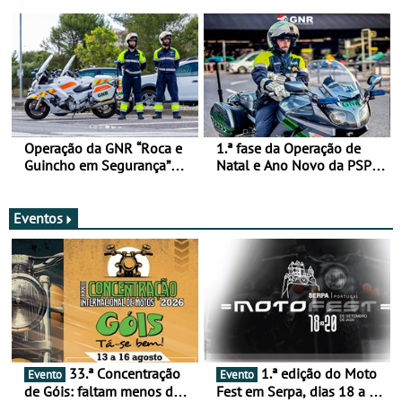
de 17 a 23 de março
Operação da GNR “Roca e
1.ª fase da Operação de
Guincho em Segurança”
Natal e Ano Novo da PSP e
com resultados que
GNR menos trágica
merecem reflexão
Eventos
33.ª Concentração
1.ª edição do Moto
Evento
Evento
de Góis: faltam menos de
Fest em Serpa, dias 18 a 20