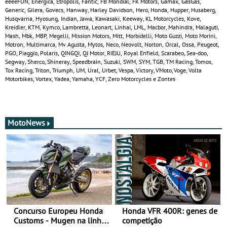
eeeeFUN, Energica, Etropolis, Fantic, FB Mondial, FK Motors, Gamax, GasGas,
Generic, Gilera, Govecs, Hanway, Harley Davidson, Hero, Honda, Hupper, Husaberg,
Husqvarna, Hyosung, Indian, Jawa, Kawasaki, Keeway, KL Motorcycles, Kove,
Kreidler, KTM, Kymco, Lambretta, Leonart, Linhai, LML, Macbor, Mahindra, Malaguti,
Mash, Mbk, MBP, Megelli, Mission Motors, Mitt, Morbidelli, Moto Guzzi, Moto Morini,
Motron, Multimarca, Mv Agusta, Mytos, Neco, Neovolt, Norton, Orcal, Ossa, Peugeot,
PGO, Piaggio, Polaris, QINGQI, QJ Motor, RIEJU, Royal Enfield, Scarabeo, Sea-doo,
Segway, Sherco, Shineray, Speedbrain, Suzuki, SWM, SYM, TGB, TM Racing, Tomos,
Tox Racing, Triton, Triumph, UM, Ural, Urbet, Vespa, Victory, VMoto, Voge, Volta
Motorbikes, Vortex, Yadea, Yamaha, YCF, Zero Motorcycles e Zontes
MotoNews
Concurso Europeu Honda
Honda VFR 400R: genes de
Customs - Mugen na linha
competição