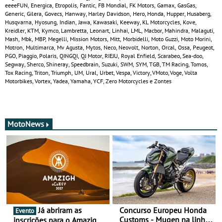
eeeeFUN, Energica, Etropolis, Fantic, FB Mondial, FK Motors, Gamax, GasGas,
Generic, Gilera, Govecs, Hanway, Harley Davidson, Hero, Honda, Hupper, Husaberg,
Husqvarna, Hyosung, Indian, Jawa, Kawasaki, Keeway, KL Motorcycles, Kove,
Kreidler, KTM, Kymco, Lambretta, Leonart, Linhai, LML, Macbor, Mahindra, Malaguti,
Mash, Mbk, MBP, Megelli, Mission Motors, Mitt, Morbidelli, Moto Guzzi, Moto Morini,
Motron, Multimarca, Mv Agusta, Mytos, Neco, Neovolt, Norton, Orcal, Ossa, Peugeot,
PGO, Piaggio, Polaris, QINGQI, QJ Motor, RIEJU, Royal Enfield, Scarabeo, Sea-doo,
Segway, Sherco, Shineray, Speedbrain, Suzuki, SWM, SYM, TGB, TM Racing, Tomos,
Tox Racing, Triton, Triumph, UM, Ural, Urbet, Vespa, Victory, VMoto, Voge, Volta
Motorbikes, Vortex, Yadea, Yamaha, YCF, Zero Motorcycles e Zontes
MotoNews
Já abriram as
Concurso Europeu Honda
Evento
Customs - Mugen na linha
inscrições para o Amazigh