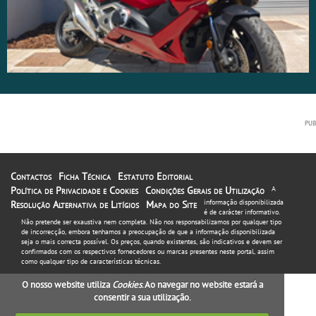
Contactos
Ficha Técnica
Estatuto Editorial
Política de Privacidade e Cookies
Condições Gerais de Utilização
A
informação disponibilizada
Resolução Alternativa de Litígios
Mapa do Site
é de carácter informativo.
Não pretende ser exaustiva nem completa. Não nos responsabilizamos por qualquer tipo
de incorrecção, embora tenhamos a preocupação de que a informação disponibilizada
seja o mais correcta possível. Os preços, quando existentes, são indicativos e devem ser
confirmados com os respectivos fornecedores ou marcas presentes neste portal, assim
como qualquer tipo de características técnicas.
O nosso website utiliza
Cookies
. Ao navegar no website estará a
consentir a sua utilização.