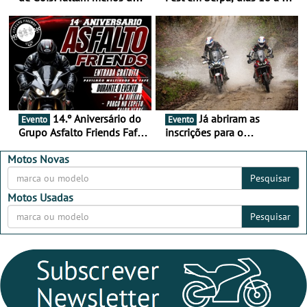
duas semanas! - De 13 a
de setembro - A cultura das
16 de agosto
duas rodas invade o Baixo
Alentejo
14.º Aniversário do
Já abriram as
Evento
Evento
Grupo Asfalto Friends Fafe,
inscrições para o
dia 26 de setembro de
MotorBeach Rally Raid
2026
2026
Motos Novas
Pesquisar
Motos Usadas
Pesquisar