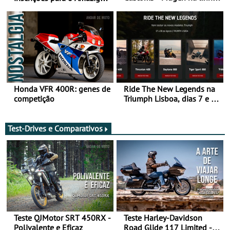
da frente, vote nela para
Raid 2027, que decorre em
ganhar
Marrocos, de 23 abril a 1
maio - The ultimate
experience in Morocco
Honda VFR 400R: genes de
Ride The New Legends na
competição
Triumph Lisboa, dias 7 e 8
de agosto
Test-Drives e Comparativos
Teste QJMotor SRT 450RX -
Teste Harley-Davidson
Polivalente e Eficaz
Road Glide 117 Limited - A