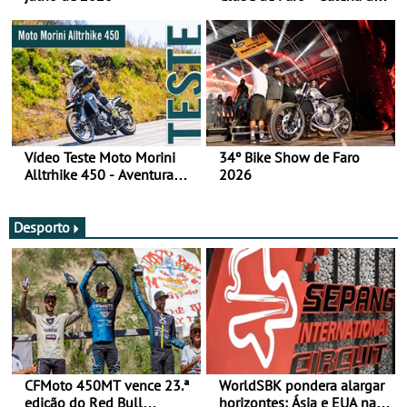
fotos (sábado)
Vídeo Teste Moto Morini
34º Bike Show de Faro
Alltrhike 450 - Aventura
2026
Acessível
Desporto
CFMoto 450MT vence 23.ª
WorldSBK pondera alargar
edição do Red Bull
horizontes: Ásia e EUA na