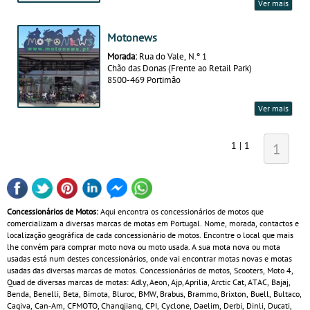
Ver mais
Motonews
Morada:
Rua do Vale, N.º 1
Chão das Donas (Frente ao Retail Park)
8500-469 Portimão
Ver mais
1 | 1
1
Concessionários de Motos:
Aqui encontra os concessionários de motos que
comercializam a diversas marcas de motas em Portugal. Nome, morada, contactos e
localização geográfica de cada concessionário de motos. Encontre o local que mais
lhe convém para comprar moto nova ou moto usada. A sua mota nova ou mota
usadas está num destes concessionários, onde vai encontrar motas novas e motas
usadas das diversas marcas de motos. Concessionários de motos, Scooters, Moto 4,
Quad de diversas marcas de motas: Adly, Aeon, Ajp, Aprilia, Arctic Cat, ATAC, Bajaj,
Benda, Benelli, Beta, Bimota, Bluroc, BMW, Brabus, Brammo, Brixton, Buell, Bultaco,
Cagiva, Can‑Am, CFMOTO, Changjiang, CPI, Cyclone, Daelim, Derbi, Dinli, Ducati,