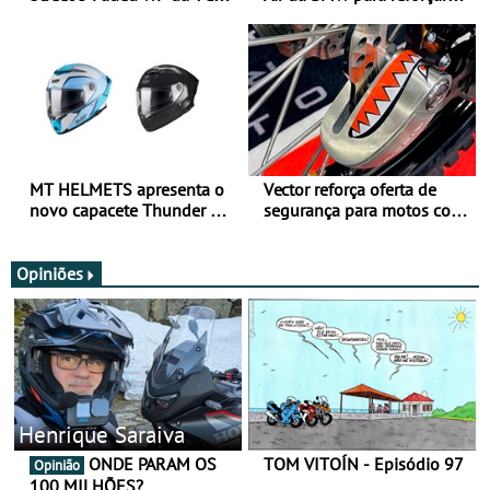
para utilização durante
oferta de equipamento de
todo o ano
verão
MT HELMETS apresenta o
Vector reforça oferta de
novo capacete Thunder 4 R
segurança para motos com
SV
nova gama de cadeados
JawX
Opiniões
Henrique Saraiva
ONDE PARAM OS
TOM VITOÍN - Episódio 97
Opinião
100 MILHÕES?