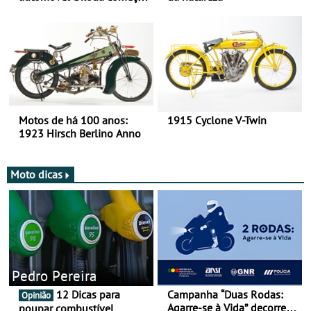
há mais de 120 anos nas
duas rodas!
Motos de há 100 anos:
1915 Cyclone V-Twin
1923 Hirsch Berlino Anno
Moto dicas
Pedro Pereira
12 Dicas para
Campanha “Duas Rodas:
Opinião
Agarre-se à Vida” decorre
poupar combustível