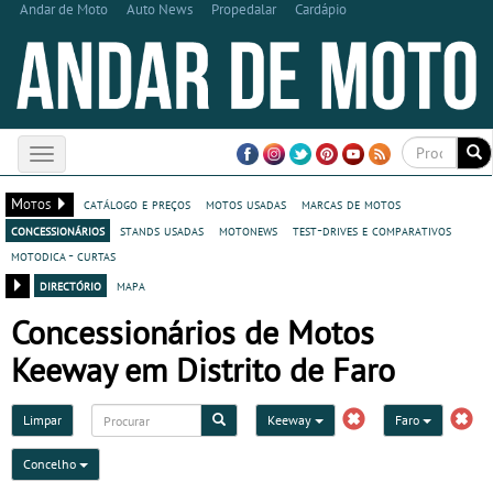
Andar de Moto
Auto News
Propedalar
Cardápio
Toggle
navigation
Motos
catálogo e preços
motos usadas
marcas de motos
concessionários
stands usadas
motonews
test-drives e comparativos
motodica - curtas
directório
mapa
Concessionários de Motos
Keeway em Distrito de Faro
Limpar
Keeway
Faro
Concelho