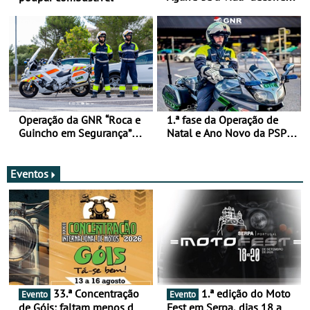
de 17 a 23 de março
Operação da GNR “Roca e
1.ª fase da Operação de
Guincho em Segurança”
Natal e Ano Novo da PSP e
com resultados que
GNR menos trágica
merecem reflexão
Eventos
33.ª Concentração
1.ª edição do Moto
Evento
Evento
de Góis: faltam menos de
Fest em Serpa, dias 18 a 20