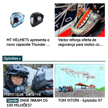
para utilização durante
oferta de equipamento de
todo o ano
verão
MT HELMETS apresenta o
Vector reforça oferta de
novo capacete Thunder 4 R
segurança para motos com
SV
nova gama de cadeados
JawX
Opiniões
Henrique Saraiva
ONDE PARAM OS
TOM VITOÍN - Episódio 97
Opinião
100 MILHÕES?