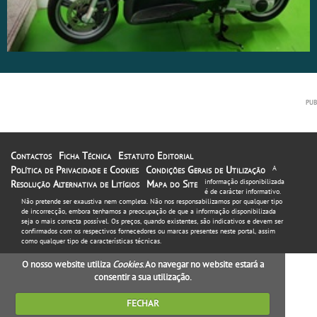
Contactos
Ficha Técnica
Estatuto Editorial
Política de Privacidade e Cookies
Condições Gerais de Utilização
A
informação disponibilizada
Resolução Alternativa de Litígios
Mapa do Site
é de carácter informativo.
Não pretende ser exaustiva nem completa. Não nos responsabilizamos por qualquer tipo
de incorrecção, embora tenhamos a preocupação de que a informação disponibilizada
seja o mais correcta possível. Os preços, quando existentes, são indicativos e devem ser
confirmados com os respectivos fornecedores ou marcas presentes neste portal, assim
como qualquer tipo de características técnicas.
O nosso website utiliza
Cookies
. Ao navegar no website estará a
consentir a sua utilização.
FECHAR