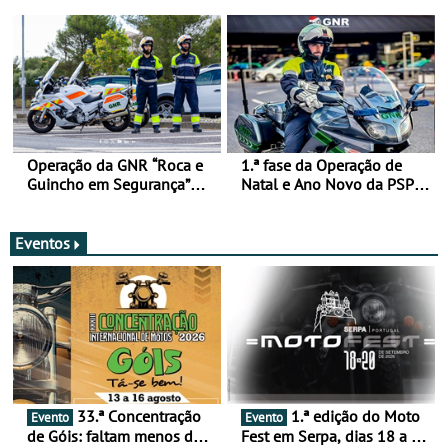
de 17 a 23 de março
Operação da GNR “Roca e
1.ª fase da Operação de
Guincho em Segurança”
Natal e Ano Novo da PSP e
com resultados que
GNR menos trágica
merecem reflexão
Eventos
33.ª Concentração
1.ª edição do Moto
Evento
Evento
de Góis: faltam menos de
Fest em Serpa, dias 18 a 20