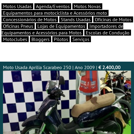
Motos Usadas
Agenda/Eventos
Motos Novas
Equipamentos para motociclista e Acessórios moto
Concessionários de Motos
Stands Usadas
Oficinas de Motos
Oficinas Pneus
Lojas de Equipamentos
Importadores de
Equipamentos e Acessórios para Motos
Escolas de Condução
Motoclubes
Bloggers
Pilotos
Serviços
Moto Usada Aprilia Scarabeo 250 | Ano 2009 |
€ 2.400,00