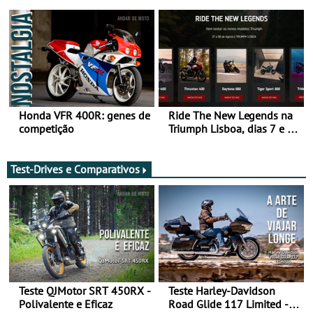
da frente, vote nela para
Raid 2027, que decorre em
ganhar
Marrocos, de 23 abril a 1
maio - The ultimate
experience in Morocco
Honda VFR 400R: genes de
Ride The New Legends na
competição
Triumph Lisboa, dias 7 e 8
de agosto
Test-Drives e Comparativos
Teste QJMotor SRT 450RX -
Teste Harley-Davidson
Polivalente e Eficaz
Road Glide 117 Limited - A