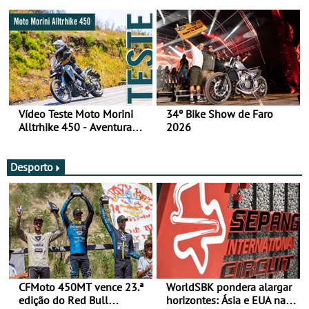
fotos (sábado)
Vídeo Teste Moto Morini
34º Bike Show de Faro
Alltrhike 450 - Aventura
2026
Acessível
Desporto
CFMoto 450MT vence 23.ª
WorldSBK pondera alargar
edição do Red Bull
horizontes: Ásia e EUA na