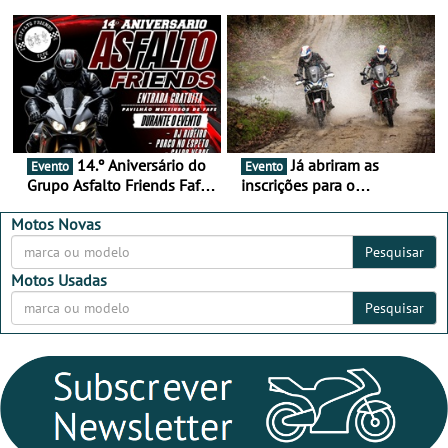
duas semanas! - De 13 a
de setembro - A cultura das
16 de agosto
duas rodas invade o Baixo
Alentejo
14.º Aniversário do
Já abriram as
Evento
Evento
Grupo Asfalto Friends Fafe,
inscrições para o
dia 26 de setembro de
MotorBeach Rally Raid
2026
2026
Motos Novas
Pesquisar
Motos Usadas
Pesquisar