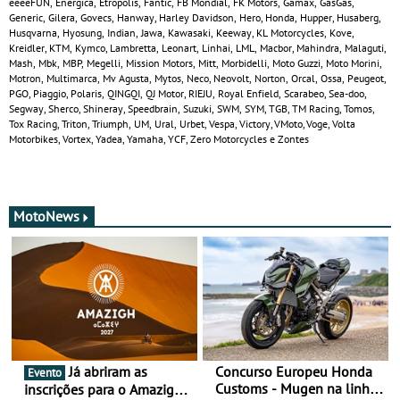
eeeeFUN, Energica, Etropolis, Fantic, FB Mondial, FK Motors, Gamax, GasGas,
Generic, Gilera, Govecs, Hanway, Harley Davidson, Hero, Honda, Hupper, Husaberg,
Husqvarna, Hyosung, Indian, Jawa, Kawasaki, Keeway, KL Motorcycles, Kove,
Kreidler, KTM, Kymco, Lambretta, Leonart, Linhai, LML, Macbor, Mahindra, Malaguti,
Mash, Mbk, MBP, Megelli, Mission Motors, Mitt, Morbidelli, Moto Guzzi, Moto Morini,
Motron, Multimarca, Mv Agusta, Mytos, Neco, Neovolt, Norton, Orcal, Ossa, Peugeot,
PGO, Piaggio, Polaris, QINGQI, QJ Motor, RIEJU, Royal Enfield, Scarabeo, Sea-doo,
Segway, Sherco, Shineray, Speedbrain, Suzuki, SWM, SYM, TGB, TM Racing, Tomos,
Tox Racing, Triton, Triumph, UM, Ural, Urbet, Vespa, Victory, VMoto, Voge, Volta
Motorbikes, Vortex, Yadea, Yamaha, YCF, Zero Motorcycles e Zontes
MotoNews
Já abriram as
Concurso Europeu Honda
Evento
Customs - Mugen na linha
inscrições para o Amazigh