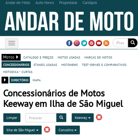
Andar de Moto
Auto News
Propedalar
Cardápio
Toggle
navigation
Motos
catálogo e preços
motos usadas
marcas de motos
concessionários
stands usadas
motonews
test-drives e comparativos
motodica - curtas
directório
mapa
Concessionários de Motos
Keeway em Ilha de São Miguel
Limpar
Keeway
Ilha de São Miguel
Concelho