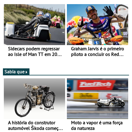
Romaniacs nas 3
mira para 2027
Categorias Adventure -
Vitória na Ultimate, Core e
Lite
Sidecars podem regressar
Graham Jarvis é o primeiro
ao Isle of Man TT em 2027
piloto a concluir os Red
após revisão de segurança
Bull Romaniacs numa
moto elétrica
Sabia que
A história do construtor
Moto a vapor é uma força
automóvel Škoda começou
da natureza