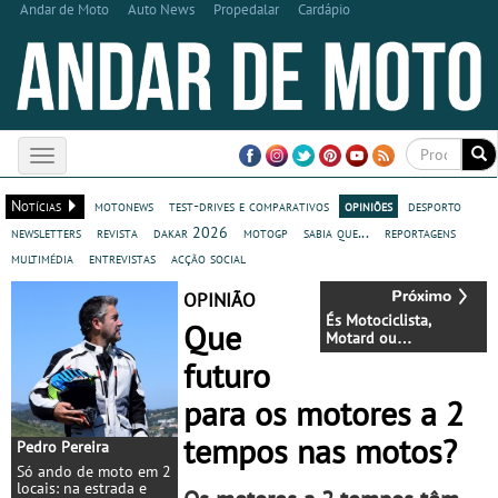
Andar de Moto
Auto News
Propedalar
Cardápio
Toggle
navigation
Notícias
motonews
test-drives e comparativos
opiniões
desporto
newsletters
revista
dakar 2026
motogp
sabia que...
reportagens
multimédia
entrevistas
acção social
OPINIÃO
És Motociclista,
Que
Motard ou
Motoqueiro?
futuro
para os motores a 2
tempos nas motos?
Pedro Pereira
Só ando de moto em 2
locais: na estrada e