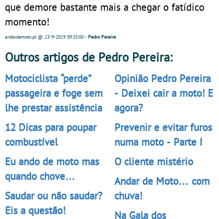
que demore bastante mais a chegar o fatídico
momento!
andardemoto.pt
@ 13-9-2019
09:25:00
-
Pedro Pereira
Outros artigos de Pedro Pereira:
Motociclista “perde”
Opinião Pedro Pereira
passageira e foge sem
- Deixei cair a moto! E
lhe prestar assistência
agora?
12 Dicas para poupar
Prevenir e evitar furos
combustível
numa moto - Parte I
Eu ando de moto mas
O cliente mistério
quando chove…
Andar de Moto… com
Saudar ou não saudar?
chuva!
Eis a questão!
Na Gala dos