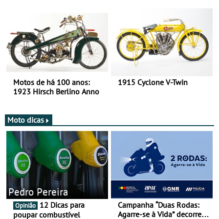
há mais de 120 anos nas
duas rodas!
Motos de há 100 anos:
1915 Cyclone V-Twin
1923 Hirsch Berlino Anno
Moto dicas
Pedro Pereira
12 Dicas para
Campanha “Duas Rodas:
Opinião
Agarre-se à Vida” decorre
poupar combustível