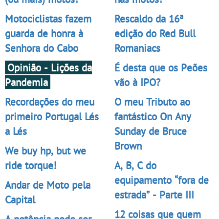
Motociclistas fazem
Rescaldo da 16ª
guarda de honra à
edição do Red Bull
Senhora do Cabo
Romaniacs
Opinião - Lições da
É desta que os Peões
Pandemia
vão à IPO?
Recordações do meu
O meu Tributo ao
primeiro Portugal Lés
fantástico On Any
a Lés
Sunday de Bruce
Brown
We buy hp, but we
ride torque!
A, B, C do
equipamento “fora de
Andar de Moto pela
estrada” - Parte III
Capital
12 coisas que quem
A potência pode ser