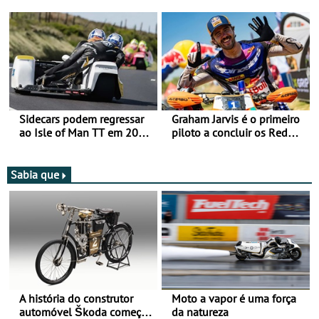
Romaniacs nas 3
mira para 2027
Categorias Adventure -
Vitória na Ultimate, Core e
Lite
Sidecars podem regressar
Graham Jarvis é o primeiro
ao Isle of Man TT em 2027
piloto a concluir os Red
após revisão de segurança
Bull Romaniacs numa
moto elétrica
Sabia que
A história do construtor
Moto a vapor é uma força
automóvel Škoda começou
da natureza