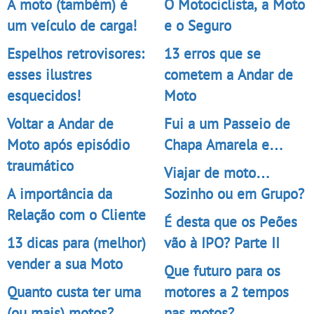
A moto (também) é
O Motociclista, a Moto
um veículo de carga!
e o Seguro
Espelhos retrovisores:
13 erros que se
esses ilustres
cometem a Andar de
esquecidos!
Moto
Voltar a Andar de
Fui a um Passeio de
Moto após episódio
Chapa Amarela e…
traumático
Viajar de moto…
A importância da
Sozinho ou em Grupo?
Relação com o Cliente
É desta que os Peões
13 dicas para (melhor)
vão à IPO? Parte II
vender a sua Moto
Que futuro para os
Quanto custa ter uma
motores a 2 tempos
(ou mais) motos?
nas motos?