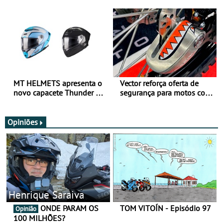
para utilização durante
oferta de equipamento de
todo o ano
verão
MT HELMETS apresenta o
Vector reforça oferta de
novo capacete Thunder 4 R
segurança para motos com
SV
nova gama de cadeados
JawX
Opiniões
Henrique Saraiva
ONDE PARAM OS
TOM VITOÍN - Episódio 97
Opinião
100 MILHÕES?