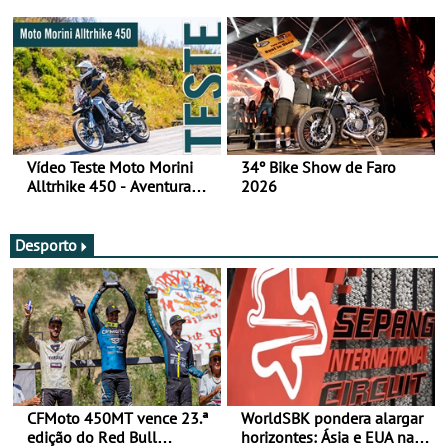
fotos (sábado)
Vídeo Teste Moto Morini
34º Bike Show de Faro
Alltrhike 450 - Aventura
2026
Acessível
Desporto
CFMoto 450MT vence 23.ª
WorldSBK pondera alargar
edição do Red Bull
horizontes: Ásia e EUA na