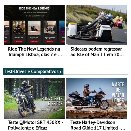
da frente, vote nela para
ganhar
Ride The New Legends na
Sidecars podem regressar
Triumph Lisboa, dias 7 e 8
ao Isle of Man TT em 2027
de agosto
após revisão de segurança
Test-Drives e Comparativos
Teste QJMotor SRT 450RX -
Teste Harley-Davidson
Polivalente e Eficaz
Road Glide 117 Limited - A