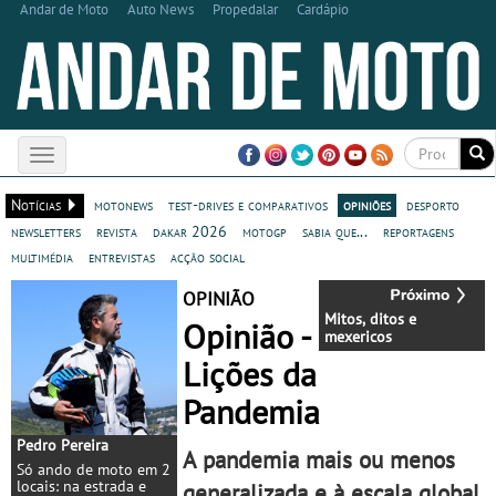
Andar de Moto
Auto News
Propedalar
Cardápio
Toggle
navigation
Notícias
motonews
test-drives e comparativos
opiniões
desporto
newsletters
revista
dakar 2026
motogp
sabia que...
reportagens
multimédia
entrevistas
acção social
OPINIÃO
Mitos, ditos e
Opinião -
mexericos
Lições da
Pandemia
Pedro Pereira
A pandemia mais ou menos
Só ando de moto em 2
locais: na estrada e
generalizada e à escala global