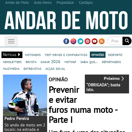
Andar de Moto
Auto News
Propedalar
Cardápio
Toggle
navigation
Notícias
motonews
test-drives e comparativos
opiniões
desporto
newsletters
revista
dakar 2026
motogp
sabia que...
reportagens
multimédia
entrevistas
acção social
OPINIÃO
“OBRIGADA”; basta
Prevenir
isto.
e evitar
furos numa moto -
Parte I
Pedro Pereira
Só ando de moto em 2
locais: na estrada e