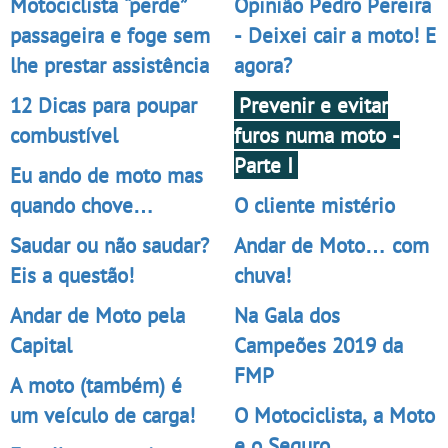
Motociclista “perde”
Opinião Pedro Pereira
passageira e foge sem
- Deixei cair a moto! E
lhe prestar assistência
agora?
12 Dicas para poupar
Prevenir e evitar
combustível
furos numa moto -
Parte I
Eu ando de moto mas
quando chove…
O cliente mistério
Saudar ou não saudar?
Andar de Moto… com
Eis a questão!
chuva!
Andar de Moto pela
Na Gala dos
Capital
Campeões 2019 da
FMP
A moto (também) é
um veículo de carga!
O Motociclista, a Moto
e o Seguro