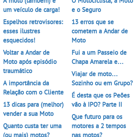
A moto (também) é
O Motociclista, a Moto
um veículo de carga!
e o Seguro
Espelhos retrovisores:
13 erros que se
esses ilustres
cometem a Andar de
esquecidos!
Moto
Voltar a Andar de
Fui a um Passeio de
Moto após episódio
Chapa Amarela e…
traumático
Viajar de moto…
A importância da
Sozinho ou em Grupo?
Relação com o Cliente
É desta que os Peões
13 dicas para (melhor)
vão à IPO? Parte II
vender a sua Moto
Que futuro para os
Quanto custa ter uma
motores a 2 tempos
(ou mais) motos?
nas motos?