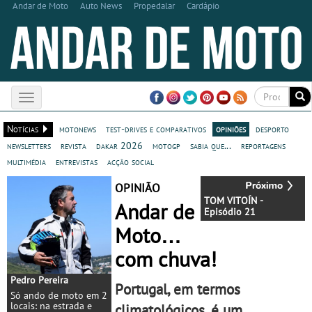
Andar de Moto
Auto News
Propedalar
Cardápio
Toggle
navigation
Notícias
motonews
test-drives e comparativos
opiniões
desporto
newsletters
revista
dakar 2026
motogp
sabia que...
reportagens
multimédia
entrevistas
acção social
OPINIÃO
TOM VITOÍN -
Andar de
Episódio 21
Moto…
com chuva!
Pedro Pereira
Portugal, em termos
Só ando de moto em 2
locais: na estrada e
climatológicos, é um