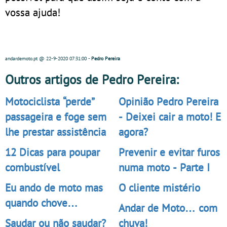
vossa ajuda!
andardemoto.pt
@ 22-9-2020
07:31:00
-
Pedro Pereira
Outros artigos de Pedro Pereira:
Motociclista “perde”
Opinião Pedro Pereira
passageira e foge sem
- Deixei cair a moto! E
lhe prestar assistência
agora?
12 Dicas para poupar
Prevenir e evitar furos
combustível
numa moto - Parte I
Eu ando de moto mas
O cliente mistério
quando chove…
Andar de Moto… com
Saudar ou não saudar?
chuva!