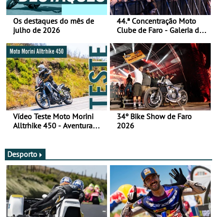
Os destaques do mês de
44.ª Concentração Moto
julho de 2026
Clube de Faro - Galeria de
fotos (sábado)
Vídeo Teste Moto Morini
34º Bike Show de Faro
Alltrhike 450 - Aventura
2026
Acessível
Desporto