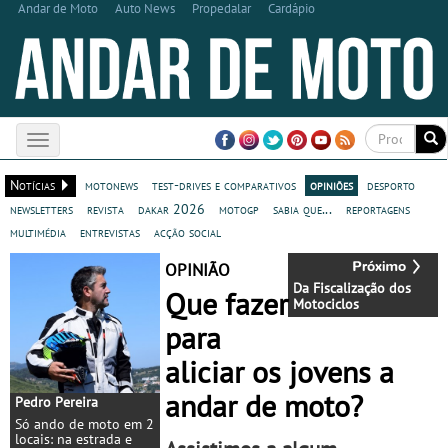
Andar de Moto
Auto News
Propedalar
Cardápio
Toggle
navigation
Notícias
motonews
test-drives e comparativos
opiniões
desporto
newsletters
revista
dakar 2026
motogp
sabia que...
reportagens
multimédia
entrevistas
acção social
OPINIÃO
Da Fiscalização dos
Que fazer
Motociclos
para
aliciar os jovens a
andar de moto?
Pedro Pereira
Só ando de moto em 2
locais: na estrada e