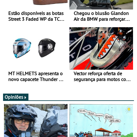
Estão disponíveis as botas
Chegou o blusão Glandon
Street 3 Faded WP da TCX
Air da BMW para reforçar
para utilização durante
oferta de equipamento de
todo o ano
verão
MT HELMETS apresenta o
Vector reforça oferta de
novo capacete Thunder 4 R
segurança para motos com
SV
nova gama de cadeados
JawX
Opiniões