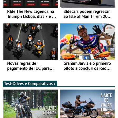
Ride The New Legends na
Sidecars podem regressar
Triumph Lisboa, dias 7 e 8
ao Isle of Man TT em 2027
de agosto
após revisão de segurança
Novas regras de
Graham Jarvis é o primeiro
pagamento de IUC para
piloto a concluir os Red
2028 - Com ano de
Bull Romaniacs numa
transição em 2027
moto elétrica
Test-Drives e Comparativos