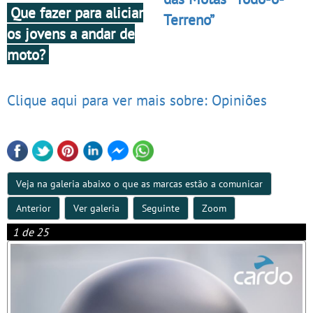
Que fazer para aliciar
Terreno”
os jovens a andar de
moto?
Clique aqui para ver mais sobre: Opiniões
Veja na galeria abaixo o que as marcas estão a comunicar
Anterior
Ver galeria
Seguinte
Zoom
1 de 25