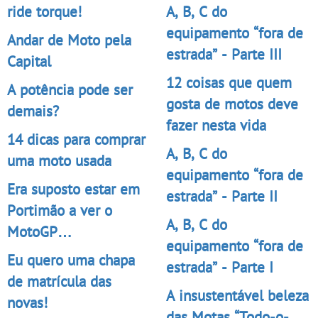
ride torque!
A, B, C do
equipamento “fora de
Andar de Moto pela
estrada” - Parte III
Capital
12 coisas que quem
A potência pode ser
gosta de motos deve
demais?
fazer nesta vida
14 dicas para comprar
A, B, C do
uma moto usada
equipamento “fora de
Era suposto estar em
estrada” - Parte II
Portimão a ver o
A, B, C do
MotoGP…
equipamento “fora de
Eu quero uma chapa
estrada” - Parte I
de matrícula das
A insustentável beleza
novas!
das Motas “Todo-o-