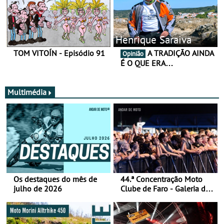
Henrique Saraiva
TOM VITOÍN - Episódio 91
A TRADIÇÃO AINDA
Opinião
É O QUE ERA…
Multimédia
Os destaques do mês de
44.ª Concentração Moto
julho de 2026
Clube de Faro - Galeria de
fotos (sábado)