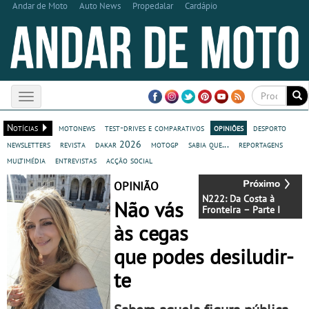
Andar de Moto
Auto News
Propedalar
Cardápio
Toggle
navigation
Notícias
motonews
test-drives e comparativos
opiniões
desporto
newsletters
revista
dakar 2026
motogp
sabia que...
reportagens
multimédia
entrevistas
acção social
OPINIÃO
N222: Da Costa à
Não vás
Fronteira – Parte I
às cegas
que podes desiludir-
te