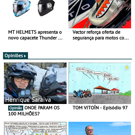
MT HELMETS apresenta o
Vector reforça oferta de
novo capacete Thunder 4 R
segurança para motos com
SV
nova gama de cadeados
JawX
Opiniões
Henrique Saraiva
ONDE PARAM OS
TOM VITOÍN - Episódio 97
Opinião
100 MILHÕES?