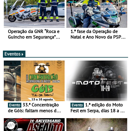
Operação da GNR “Roca e
1.ª fase da Operação de
Guincho em Segurança”
Natal e Ano Novo da PSP e
com resultados que
GNR menos trágica
merecem reflexão
Eventos
33.ª Concentração
1.ª edição do Moto
Evento
Evento
de Góis: faltam menos de
Fest em Serpa, dias 18 a 20
duas semanas! - De 13 a
de setembro - A cultura das
16 de agosto
duas rodas invade o Baixo
Alentejo