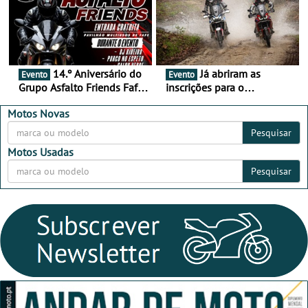
14.º Aniversário do
Já abriram as
Evento
Evento
Grupo Asfalto Friends Fafe,
inscrições para o
dia 26 de setembro de
MotorBeach Rally Raid
2026
2026
Motos Novas
Pesquisar
Motos Usadas
Pesquisar