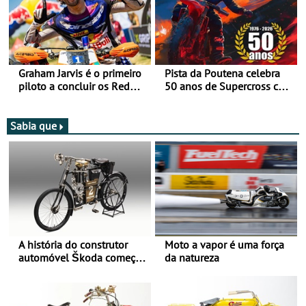
Graham Jarvis é o primeiro
Pista da Poutena celebra
piloto a concluir os Red
50 anos de Supercross com
Bull Romaniacs numa
jornada dupla, dias 1 e 2
moto elétrica
de agosto
Sabia que
A história do construtor
Moto a vapor é uma força
automóvel Škoda começou
da natureza
há mais de 120 anos nas
duas rodas!