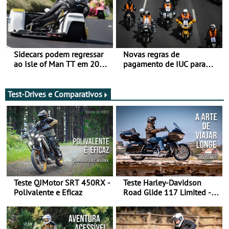
Sidecars podem regressar
Novas regras de
ao Isle of Man TT em 2027
pagamento de IUC para
após revisão de segurança
2028 - Com ano de
transição em 2027
Test-Drives e Comparativos
Teste QJMotor SRT 450RX -
Teste Harley-Davidson
Polivalente e Eficaz
Road Glide 117 Limited - A
Arte de Viajar Longe