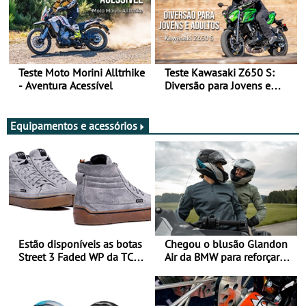
Teste Moto Morini Alltrhike
Teste Kawasaki Z650 S:
- Aventura Acessível
Diversão para Jovens e
Adultos
Equipamentos e acessórios
Estão disponíveis as botas
Chegou o blusão Glandon
Street 3 Faded WP da TCX
Air da BMW para reforçar
para utilização durante
oferta de equipamento de
todo o ano
verão