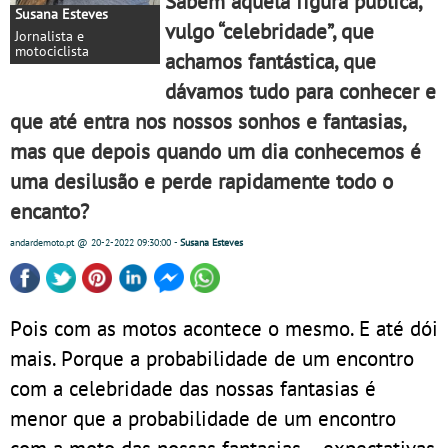
Sabem aquela figura pública,
Susana Esteves
vulgo “celebridade”, que
Jornalista e
motociclista
achamos fantástica, que
dávamos tudo para conhecer e
que até entra nos nossos sonhos e fantasias,
mas que depois quando um dia conhecemos é
uma desilusão e perde rapidamente todo o
encanto?
andardemoto.pt
@ 20-2-2022
09:30:00
-
Susana Esteves
Pois com as motos acontece o mesmo. E até dói
mais. Porque a probabilidade de um encontro
com a celebridade das nossas fantasias é
menor que a probabilidade de um encontro
com a moto das nossas fantasias – expectativas