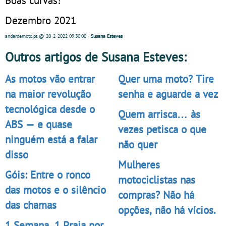
Dezembro 2021
andardemoto.pt
@ 20-2-2022
09:30:00
-
Susana Esteves
Outros artigos de Susana Esteves:
As motos vão entrar
Quer uma moto? Tire
na maior revolução
senha e aguarde a vez
tecnológica desde o
Quem arrisca… às
ABS — e quase
vezes petisca o que
ninguém está a falar
não quer
disso
Mulheres
Góis: Entre o ronco
motociclistas nas
das motos e o silêncio
compras? Não há
das chamas
opções, não há vícios.
1 Semana. 1 Praia por