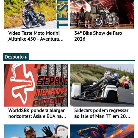
Vídeo Teste Moto Morini
34º Bike Show de Faro
Alltrhike 450 - Aventura
2026
Acessível
Desporto
WorldSBK pondera alargar
Sidecars podem regressar
horizontes: Ásia e EUA na
ao Isle of Man TT em 2027
mira para 2027
após revisão de segurança