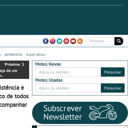
a
entrevistas
acção social
Motos Novas
eça de um
Pesquisar
..
Motos Usadas
stência e
Pesquisar
co de todos
 acompanhar