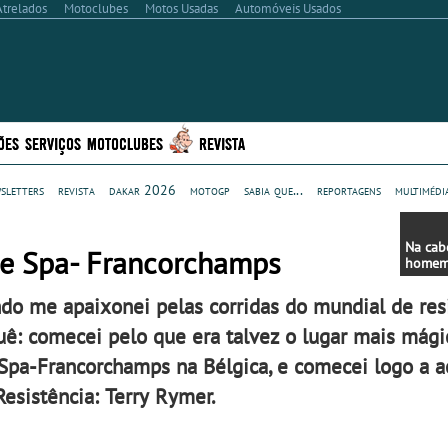
Atrelados
Motoclubes
Motos Usadas
Automóveis Usados
ÕES
SERVIÇOS
MOTOCLUBES
REVISTA
sletters
revista
dakar 2026
motogp
sabia que...
reportagens
multimédi
Na cab
e Spa- Francorchamps
homem.
o me apaixonei pelas corridas do mundial de resi
ê: comecei pelo que era talvez o lugar mais mági
, Spa-Francorchamps na Bélgica, e comecei logo a
Resistência: Terry Rymer.