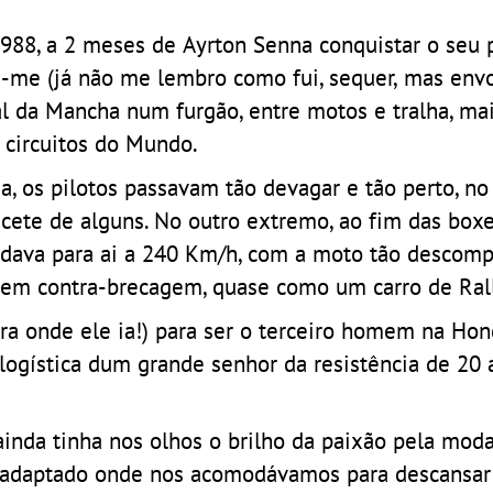
1988, a 2 meses de Ayrton Senna conquistar o seu 
-me (já não me lembro como fui, sequer, mas envo
l da Mancha num furgão, entre motos e tralha, mai
 circuitos do Mundo.
a, os pilotos passavam tão devagar e tão perto, n
acete de alguns. No outro extremo, ao fim das boxe
 dava para ai a 240 Km/h, com a moto tão descom
a em contra-brecagem, quase como um carro de Rall
para onde ele ia!) para ser o terceiro homem na Ho
ogística dum grande senhor da resistência de 20 
, ainda tinha nos olhos o brilho da paixão pela mod
o adaptado onde nos acomodávamos para descansar 