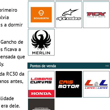
primeiro
lvia
s a dormir
o Gancho de
s ficava a
pensada que
y.
Pontos de venda
nda RC30 da
anos antes,
alidade
era dele.