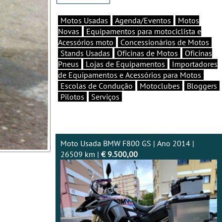
Motos Usadas
Agenda/Eventos
Motos
Novas
Equipamentos para motociclista e
Acessórios moto
Concessionários de Motos
Stands Usadas
Oficinas de Motos
Oficinas
Pneus
Lojas de Equipamentos
Importadores
de Equipamentos e Acessórios para Motos
Escolas de Condução
Motoclubes
Bloggers
Pilotos
Serviços
Moto Usada BMW F800 GS | Ano 2014 |
26509 km |
€ 9.500,00