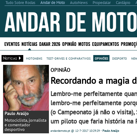
Tudo Sobre Rodas
Andar de Moto
AutoNews
Propedalar
Cardápio
EVENTOS
NOTÍCIAS
DAKAR 2026
OPINIÃO
MOTOS
EQUIPAMENTOS
PROMOÇ
Notícias
motonews
test-drives e comparativos
opiniões
desporto
new
OPINIÃO
Recordando a magia d
Lembro-me perfeitamente quand
lembro-me perfeitamente porqu
(o Campeonato já não o visita)
Paulo Araújo
um piloto que faria história na 
Motociclista, jornalista
e comentador
desportivo
andardemoto.pt
@ 12-7-2017
10:29:29
-
Paulo Araújo