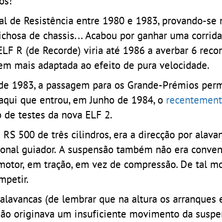
hos!
al de Resistência entre 1980 e 1983, provando-se
richosa de chassis... Acabou por ganhar uma corrid
LF R (de Recorde) viria até 1986 a averbar 6 reco
em mais adaptada ao efeito de pura velocidade.
 de 1983, a passagem para os Grande-Prémios perm
 aqui que entrou, em Junho de 1984, o
recentement
o de testes da nova ELF 2.
RS 500 de três cilindros, era a direcção por alava
ional guiador. A suspensão também não era convenc
otor, em tração, em vez de compressão. De tal mo
mpetir.
alavancas (de lembrar que na altura os arranques 
são originava um insuficiente movimento da suspe