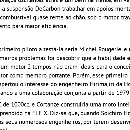
do a suspensão DeCarbon trabalhar em apoios mont
combustível quase rente ao chão, sob o motor, tra
to para maior eficiência.
primeiro piloto a testá-la seria Michel Rougerie, e
imeiros problemas foi descobrir que a fiabilidade 
 um motor 2 tempos não eram ideais para o conce
tor como membro portante. Porém, esse primeiro 
spertou o interesse do engenheiro Hirimajiri da H
vando a uma colaboração conjunta a partir de 1979
C de 1000cc, e Cortanze construiria uma moto inte
prendido na ELF X. Diz-se que, quando Soichiro H
os seus numerosos engenheiros, por terem desenv