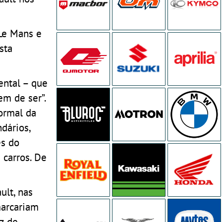
Le Mans e
sta
.
ental – que
em de ser”.
ormal da
dários,
és do
carros. De
ult, nas
marcariam
z de