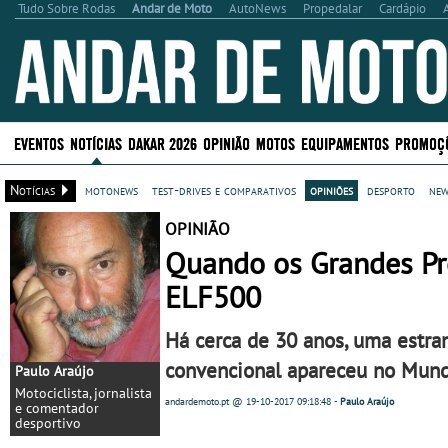
Tudo Sobre Rodas
Andar de Moto
AutoNews
Propedalar
Cardápio
EVENTOS
NOTÍCIAS
DAKAR 2026
OPINIÃO
MOTOS
EQUIPAMENTOS
PROMOÇ
Notícias
motonews
test-drives e comparativos
opiniões
desporto
new
OPINIÃO
Quando os Grandes Pr
ELF500
Há cerca de 30 anos, uma estra
convencional apareceu no Mundi
Paulo Araújo
Motociclista, jornalista
andardemoto.pt
@ 19-10-2017
09:18:48
-
Paulo Araújo
e comentador
desportivo