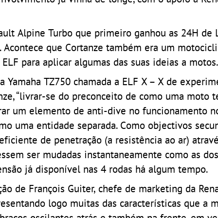
ault Alpine Turbo que primeiro ganhou as 24H de 
1. Acontece que Cortanze também era um motocicli
ELF para aplicar algumas das suas ideias a motos
uma Yamaha TZ750 chamada a ELF X – X de experim
nze, “livrar-se do preconceito de como uma moto t
rporar um elemento de anti-dive no funcionamento n
omo uma entidade separada. Como objectivos secun
eficiente de penetração (a resistência ao ar) atrav
dessem ser mudadas instantaneamente como as dos 
ensão já disponível nas 4 rodas há algum tempo.
ção de François Guiter, chefe de marketing da Rena
presentando logo muitas das características que a 
 braços oscilantes atrás e também na frente, em ve