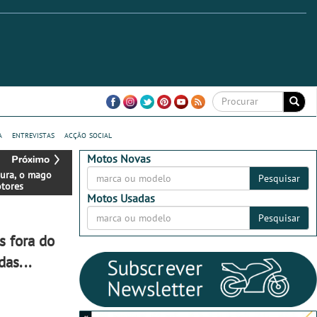
a
entrevistas
acção social
Motos Novas
ura, o mago
Pesquisar
tores
Motos Usadas
Pesquisar
s fora do
as...