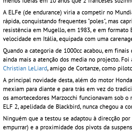
menos ideias em 10 anos que 2 franceses sozin
A ELFe (de endurance) viria a competir no Mundi
rápida, conquistando frequentes "poles", mas cap
resistência em Mugello, em 1983, e em formato E
velocidade em Itália, equipada com uma carenag
Quando a categoria de 1000cc acabou, em finais
ainda mais a atenção dos media no projecto. Foi
Christian LeLiard
, amigo de Cortanze, como pilot
A principal novidade desta, além do motor Honda 
mexiam para diante e para trás em vez do tradic
os amortecedores Marzocchi funcionavam sob o m
ELF 2, apelidada de Blackbird, nunca chegou a co
Ninguém que a testou se adaptou à direcção por 
empurrar) e a proximidade dos pivots da suspen