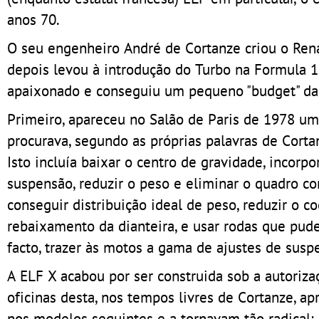
anos 70.
O seu engenheiro André de Cortanze criou o Ren
depois levou à introdução do Turbo na Formula 
apaixonado e conseguiu um pequeno "budget" da 
Primeiro, apareceu no Salão de Paris de 1978 
procurava, segundo as próprias palavras de Corta
Isto incluía baixar o centro de gravidade, inco
suspensão, reduzir o peso e eliminar o quadro c
conseguir distribuição ideal de peso, reduzir o co
rebaixamento da dianteira, e usar rodas que pu
facto, trazer às motos a gama de ajustes de susp
A ELF X acabou por ser construida sob a autoriza
oficinas desta, nos tempos livres de Cortanze, a
nos modelos seguintes e a tornavam tão radical: