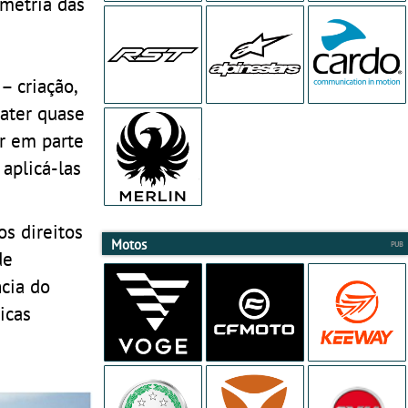
metria das
– criação,
bater quase
ar em parte
 aplicá-las
os direitos
Motos
de
ncia do
icas