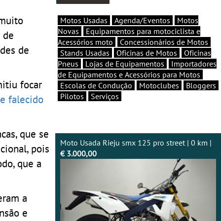
 muito
Motos Usadas
Agenda/Eventos
Motos
Novas
Equipamentos para motociclista e
a de
Acessórios moto
Concessionários de Motos
rdes de
Stands Usadas
Oficinas de Motos
Oficinas
Pneus
Lojas de Equipamentos
Importadores
de Equipamentos e Acessórios para Motos
itiu focar
Escolas de Condução
Motoclubes
Bloggers
Pilotos
Serviços
e falecido
ncas, que se
Moto Usada Rieju smx 125 pro street | 0 km |
ional, pois
€ 3.000,00
do, que a
eram a
nsão e