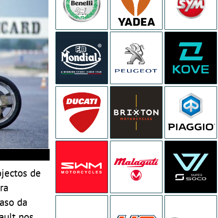
ojectos de
ra
caso da
ault nos