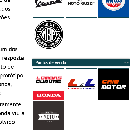
ados
vões
 um dos
e resposta
Pontos de venda
ito de
protótipo
onda,
:
iramente
onda viu a
olvido