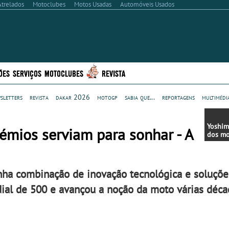
Atrelados
Motoclubes
Motos Usadas
Automóveis Usados
ÕES
SERVIÇOS
MOTOCLUBES
REVISTA
sletters
revista
dakar 2026
motogp
sabia que...
reportagens
multimédi
Yoshim
émios serviam para sonhar - A
dos mo
nha combinação de inovação tecnológica e soluçõe
al de 500 e avançou a noção da moto várias décad