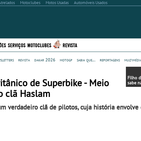
Atrelados
Motoclubes
Motos Usadas
Automóveis Usados
ÕES
SERVIÇOS
MOTOCLUBES
REVISTA
sletters
revista
dakar 2026
motogp
sabia que...
reportagens
multimédi
Filho 
tânico de Superbike - Meio
sabe n
não qu
 o clã Haslam
 verdadeiro clã de pilotos, cuja história envolve 