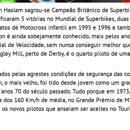
eon Haslam sagrou-se Campeão Britânico de Superb
ficaram 5 vitórias no Mundial de Superbikes, duas
atos de Motocross infantil em 1995 e 1996 e tam
i Ron é ainda sobejamente conhecido, mais pelos a
al de Velocidade, sem nunca conseguir melhor q
ley Mill, perto de Derby, é o quarto piloto de uma
fados pelas agrestes condições de segurança das co
am, o mais velho, foi tido desde jovem como um gra
os anos 70 do século passado. Tudo porque em 1973
ima dos 160 Km/h de média, no Grande Prémio de M
 os novos pilotos que anseiam ser aceites no Tour