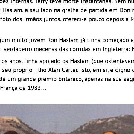
es internas, Terry teve morte instantânea. Sem nu
n Haslam, a seu lado na grelha de partida em Doni
oto dos irmãos juntos, ofereci-a pouco depois a 
 (um muito jovem Ron Haslam já tinha começado a
 verdadeiro mecenas das corridas em Inglaterra: M
cos anos, tinha apoiado os Haslam (que ostentava
eu próprio filho Alan Carter. Isto, em si, é digno 
 de um grande prémio britânico, apenas na sua se
e França de 1983…