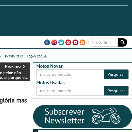
a
entrevistas
acção social
Motos Novas
de peixe não
Pesquisar
adar porque eu
ero!
Motos Usadas
Pesquisar
glória mas