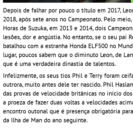
Depois de falhar por pouco o título em 2017, L
2018, após sete anos no Campeonato. Pelo meio, 
Horas de Suzuka, em 2013 e 2014, dois Campeon
lesões, dor e angústia. No entanto, se o seu pa
batalhou com a estranha Honda ELF500 no Mundi
lugar, poucos sabem que o diminuto Leon, de Lang
que é uma verdadeira dinastia de talentos.
Infelizmente, os seus tios Phil e Terry foram cei
outrora, muito antes dele ter nascido. Phil Hasl
das provas de velocidade britânicas no início d
a proeza de fazer duas voltas a velocidades ac
encontro outonal que é presença obrigatória para
da Ilha de Man do ano seguinte.