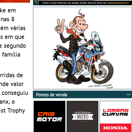
ike em
 nas 8
bém várias
nos em que
ue segundo
 família
rridas de
nde valor
, conseguiu
Pontos de venda
anx, o
ist Trophy