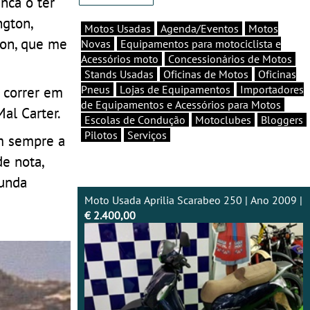
nca o ter
ngton,
Motos Usadas
Agenda/Eventos
Motos
Ron, que me
Novas
Equipamentos para motociclista e
Acessórios moto
Concessionários de Motos
Stands Usadas
Oficinas de Motos
Oficinas
 correr em
Pneus
Lojas de Equipamentos
Importadores
de Equipamentos e Acessórios para Motos
al Carter.
Escolas de Condução
Motoclubes
Bloggers
Pilotos
Serviços
m sempre a
de nota,
gunda
Moto Usada Aprilia Scarabeo 250 | Ano 2009 |
€ 2.400,00