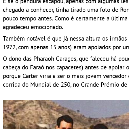
E se o pendura escapou, apenas com algumas lesõ
chegado a conhecer, tinha tirado uma foto de Ro
pouco tempo antes. Como é certamente a última f
agradeceu emocionado.
Também notável é que já nessa altura os irmãos
1972, com apenas 15 anos) eram apoiados por um
O dono das Pharaoh Garages, que faleceu há pou
cabeça do Faraó nos capacetes) antes de apoiar o s
porque Carter viria a ser o mais jovem vencedor
corrida do Mundial de 250, no Grande Prémio d