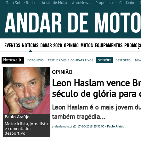
Tudo Sobre Rodas
Andar de Moto
AutoNews
Propedalar
Cardápio
EVENTOS
NOTÍCIAS
DAKAR 2026
OPINIÃO
MOTOS
EQUIPAMENTOS
PROMOÇ
Notícias
motonews
test-drives e comparativos
opiniões
desporto
new
OPINIÃO
Leon Haslam vence Bri
século de glória para
Leon Haslam é o mais jovem dum
também tragédia...
Paulo Araújo
Motociclista, jornalista
andardemoto.pt
@ 17-10-2018
23:52:00
-
Paulo Araújo
e comentador
desportivo