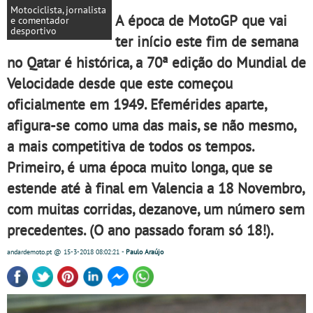
Motociclista, jornalista
A época de MotoGP que vai
e comentador
desportivo
ter início este fim de semana
no Qatar é histórica, a 70ª edição do Mundial de
Velocidade desde que este começou
oficialmente em 1949. Efemérides aparte,
afigura-se como uma das mais, se não mesmo,
a mais competitiva de todos os tempos.
Primeiro, é uma época muito longa, que se
estende até à final em Valencia a 18 Novembro,
com muitas corridas, dezanove, um número sem
precedentes. (O ano passado foram só 18!).
andardemoto.pt
@ 15-3-2018
08:02:21
-
Paulo Araújo