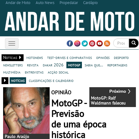
Andar de Moto
Auto News
Propedalar
Cardápio
Toggle
navigation
Notícias
motonews
test-drives e comparativos
opiniões
desporto
newsletters
revista
dakar 2026
motogp
sabia que...
reportagens
multimédia
entrevistas
acção social
notícias
classificações e calendário
OPINIÃO
MotoGP: Ralf
MotoGP -
Waldmann faleceu
Previsão
de uma época
histórica
Paulo Araújo