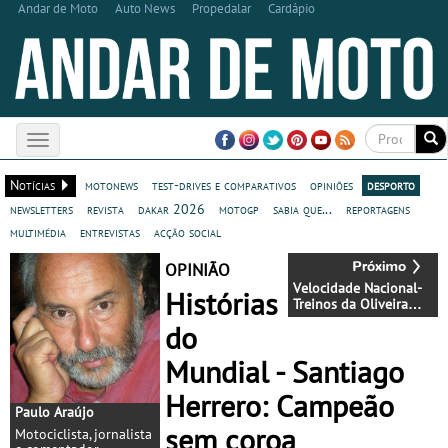
Andar de Moto
Auto News
Propedalar
Cardápio
Toggle
navigation
Notícias
motonews
test-drives e comparativos
opiniões
desporto
newsletters
revista
dakar 2026
motogp
sabia que...
reportagens
multimédia
entrevistas
acção social
OPINIÃO
Velocidade Nacional-
Histórias
Treinos da Oliveira
Cup em S. André
do
Mundial - Santiago
Herrero: Campeão
Paulo Araújo
sem coroa
Motociclista, jornalista